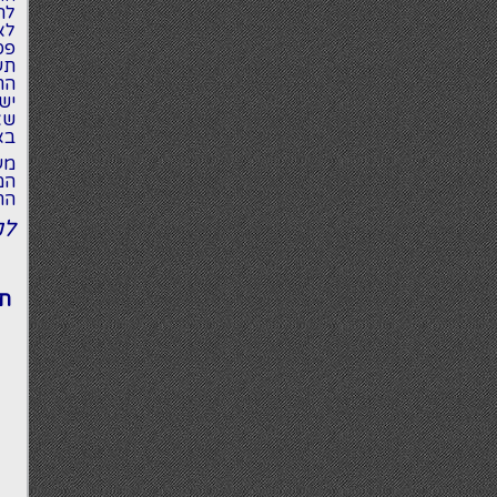
לה
לא
פס
תע
הח
יש
שא
בא
מע
ה
מ
הר
לק
תת