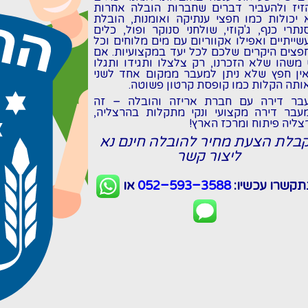
זיז ולהעביר דברים שחברות הובלה אחרות
 יכולות כמו חפצי ענתיקה ואומנות, הובלת
נתרי כנף, ג'קוזי, שולחני סנוקר ופול, כלים
שייתיים ואפילו אקווריום עם מים מלוחים וכל
פצים היקרים שלכם לכל יעד במקצועיות. אם
 משהו שלא הזכרנו, רק צלצלו ותגידו ותגלו
ין חפץ שלא ניתן למעבר ממקום אחד לשני
ותה הקלות כמו קופסת קרטון פשוטה.
בר דירה
עם חברת
אריזה והובלה
- זה
עבר דירה
מקצועי ונקי מתקלות ב
הרצליה
,
צליה פיתוח ומרכז הארץ!
בלת הצעת מחיר להובלה חינם נא
ליצור קשר
קשרו עכשיו:
052-593-3588
או