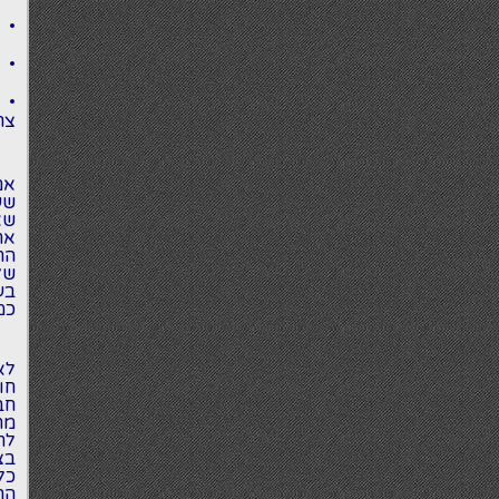
צר
אם
שע
שא
את
הח
של
בע
כמ
לא
חו
חב
מת
לח
בצ
כל
הר