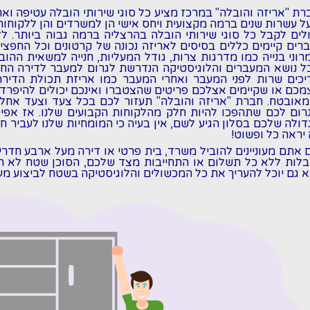
רת "אריזה והובלה" במרכז מציע כל סוגי שירותי הובלה עטיפה וא
ל עשרות שנים ברמה מקצועית ויחס אישי הן למשרדים והן ללקוחו
ולים לקבל כל סוגי
שירותי הובלה בהרצליה
ברמה גבוה ביותר. ל
ברים קיימים כללים בסיסים לאריזה נכונה של קרטונים וכל החפצי
רוני בנייה כמו מדרגות צרות, גודל המעליות, חנייה למשאית ההוב
ל נושא המעברים והלוגיסטיקה הנדרשת לגרום למעבר לדירה ה
יכים שרות לפני המעבר ואחרי המעבר כמו אריזת תכולת הדירה
מכם או שקיימים אצלכם פריטים שהצטברו ואינכם יכולים להיפרד
מאובטח. חברת "אריזה והובלה" תעזור לכם בכל צעד וצעד אחל
רום לכם שתהפכו להיות חלק מהלקוחות הקבועים שלנו. אז אפי
דולה שלכם בסלון הגיע לשם, אין בעיה כי המומחיות שלנו לעביר 
 יראה כל ופשוט!
 אתם מעוניינים להוביל משרד, בית פרטי או דירה מעל ארבע חדרי
בלות ללא כל תשלום או התחייבות מצד שלכם, הסוכן שטח לא רק
א גם יוכל להעריך את כל המכשולים והלוגיסטיקה בשטח לביצוע מע