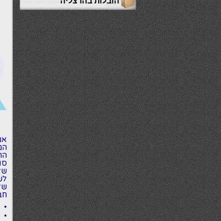
הובלות בהרצליה
אם
המ
הח
סו
של
לש
של
חב