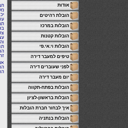
אודות
חב
מע
יכ
הובלת רהיטים
עו
תמ
הובלות במרכז
בכ
צר
הובלות קטנות
עצ
וה
הובלות וי.אי.פי
תג
הג
זה
טיפים למעבר דירה
אם
לפני שעוברים דירה
הו
הו
יום מעבר דירה
הובלות בפתח-תקווה
הובלות בראשון-לציון
איך לבחור חברת הובלות
הובלות בנתניה