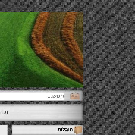
תתק
הובלות