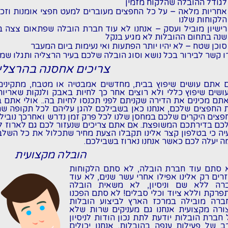
לגודל ההובלה שהלקוח מזמין
אחריות מלאה - על כל החפצים מעוברים למעט חפצי אומנות וזכו
הלקוחות שלנו
רישיון מוביל ועסק - אנחנו לא עוד חברת הובלה שפתאום צצה 
שנה בתחום ההובלות לא מגיע בנקל
סוכן שטח - לא יהיו יותר הפתעות ואי נעימות ביום המעבר
ו קשר לבירור בכל נושא וסוג הובלה שלכם בעיר הרצליה ותגלו ש
צריכים אחסנה בהרצלי
 אתם עושים שיפוץ בבית, מחדשים אמבטיה או מטבח, מתקינים
ושים שיפוץ כללי ולא רוצים אחר כך לחיות באבק ולנקות שאריו
תם מכינים את הדירה שקניתם לפני תכנסו לחיות בה.. אולי אתם
 החפצים שלכם, אנחנו כאן בשבילכם להגן עליהם לכל תקופה שתז
פצים היקרים שלכם במחסן שלנו לכל פרק זמן נדרש ואחרכך נוביל
כם בדירתכם המשופצת. אם אתם צריכים שנעזור לכם גם לארוז לפ
יה כי בטלפון קצר אלינו תקבלו הצעת מחיר שתכלול את כל השלב
ה יעלה לכם כאשר אנחנו נארוז בשבילכם.
הובלה מקצועית
 סתם עוד חברת הובלה, לא סתם הלקוחות
זרים רק אלינו אפילו אחרי עשר שנים, לא עוד
רה ללא שם וניסיון, לא משאית הובלה
פרקת וללא ציוד וכלי סבלים! לא סתם הפכנו
ברה מובילה במרכז הארץ לביצוע הובלות
ורה מקצועית אנחנו גם מעניקים שרות שלא
 חברת הובלות יודעת לתת נכון הודות לניסיון
ב של פעילות ענפה בהובלות. אנחנו יכולים